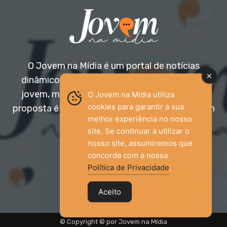
O Jovem na Mídia é um portal de notícias
dinâmico e acessível, voltado para o público
jovem, mas aberto a todas as idades. Nossa
O Jovem na Mídia utiliza
cookies para garantir a sua
proposta é trazer informação relevante com um
melhor experiência no nosso
olhar diferenciado.
site. Se continuar a utilizar o
nosso site, assumiremos que
Entre em contato:
jovemnamidia2017@gmail.com
concorda com a nossa
Política de Privacidade
.
Aceito
© Copyright © por Jovem na Mídia