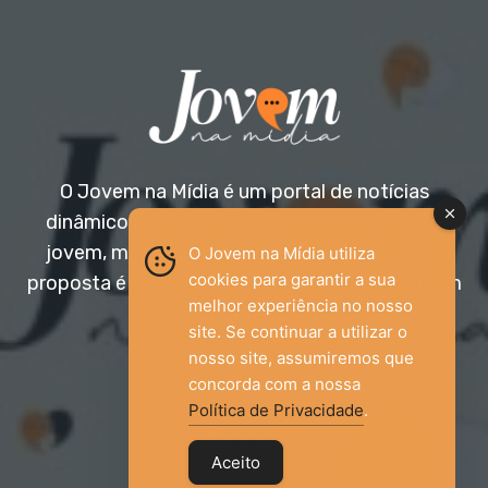
O Jovem na Mídia é um portal de notícias
dinâmico e acessível, voltado para o público
jovem, mas aberto a todas as idades. Nossa
O Jovem na Mídia utiliza
cookies para garantir a sua
proposta é trazer informação relevante com um
melhor experiência no nosso
olhar diferenciado.
site. Se continuar a utilizar o
nosso site, assumiremos que
Entre em contato:
jovemnamidia2017@gmail.com
concorda com a nossa
Política de Privacidade
.
Aceito