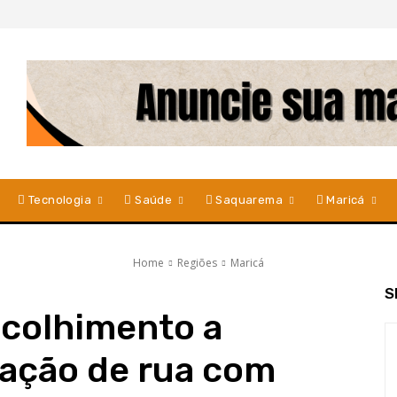
Tecnologia
Saúde
Saquarema
Maricá
Home
Regiões
Maricá
S
acolhimento a
uação de rua com