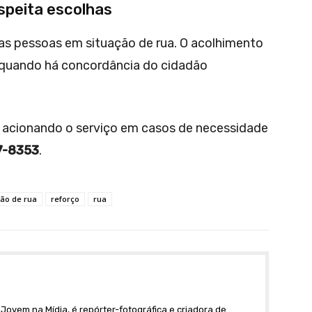
espeita escolhas
s pessoas em situação de rua. O acolhimento
 quando há concordância do cidadão
acionando o serviço em casos de necessidade
7-8353
.
ão de rua
reforço
rua
Jovem na Mídia, é repórter-fotográfica e criadora de