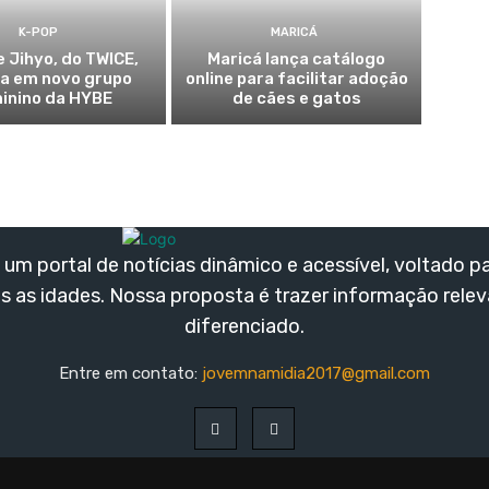
K-POP
MARICÁ
e Jihyo, do TWICE,
Maricá lança catálogo
ia em novo grupo
online para facilitar adoção
inino da HYBE
de cães e gatos
um portal de notícias dinâmico e acessível, voltado p
s as idades. Nossa proposta é trazer informação rele
diferenciado.
Entre em contato:
jovemnamidia2017@gmail.com