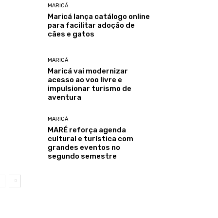
MARICÁ
Maricá lança catálogo online
para facilitar adoção de
cães e gatos
MARICÁ
Maricá vai modernizar
acesso ao voo livre e
impulsionar turismo de
aventura
MARICÁ
MARÉ reforça agenda
cultural e turística com
grandes eventos no
segundo semestre