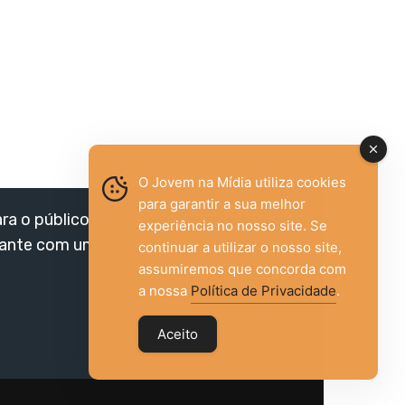
O Jovem na Mídia utiliza cookies
para garantir a sua melhor
ara o público jovem,
experiência no nosso site. Se
vante com um olhar
continuar a utilizar o nosso site,
assumiremos que concorda com
a nossa
Política de Privacidade
.
Aceito