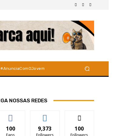
#AnunciaComOJovem
IGA NOSSAS REDES
100
9,373
100
Fans
Followers
Followers