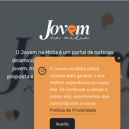
O Jovem na Mídia é um portal de notícias
dinâmico e acessível, voltado para o público
jovem, mas aberto a todas as idades. Nossa
O Jovem na Mídia utiliza
cookies para garantir a sua
proposta é trazer informação relevante com um
melhor experiência no nosso
olhar diferenciado.
site. Se continuar a utilizar o
nosso site, assumiremos que
Entre em contato:
jovemnamidia2017@gmail.com
concorda com a nossa
Política de Privacidade
.
Aceito