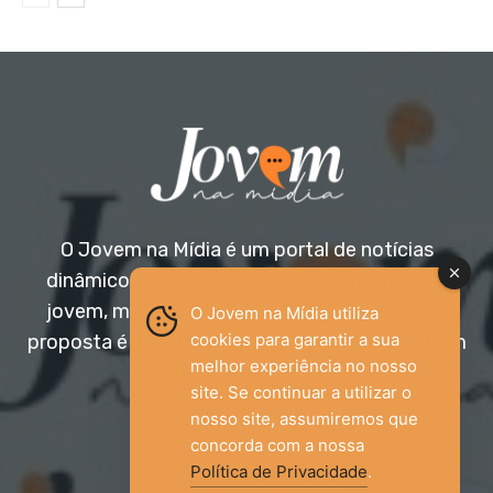
O Jovem na Mídia é um portal de notícias
dinâmico e acessível, voltado para o público
jovem, mas aberto a todas as idades. Nossa
O Jovem na Mídia utiliza
cookies para garantir a sua
proposta é trazer informação relevante com um
melhor experiência no nosso
olhar diferenciado.
site. Se continuar a utilizar o
nosso site, assumiremos que
Entre em contato:
jovemnamidia2017@gmail.com
concorda com a nossa
Política de Privacidade
.