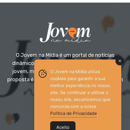
O Jovem na Mídia é um portal de notícias
dinâmico e acessível, voltado para o público
jovem, mas aberto a todas as idades. Nossa
O Jovem na Mídia utiliza
cookies para garantir a sua
proposta é trazer informação relevante com um
melhor experiência no nosso
olhar diferenciado.
site. Se continuar a utilizar o
nosso site, assumiremos que
Entre em contato:
jovemnamidia2017@gmail.com
concorda com a nossa
Política de Privacidade
.
Aceito