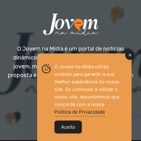
O Jovem na Mídia é um portal de notícias
dinâmico e acessível, voltado para o público
jovem, mas aberto a todas as idades. Nossa
O Jovem na Mídia utiliza
cookies para garantir a sua
proposta é trazer informação relevante com um
melhor experiência no nosso
olhar diferenciado.
site. Se continuar a utilizar o
nosso site, assumiremos que
Entre em contato:
jovemnamidia2017@gmail.com
concorda com a nossa
Política de Privacidade
.
Aceito