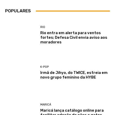
POPULARES
RIO
Rio entra em alerta para ventos
fortes; Defesa Civil envia aviso aos
moradores
K-POP
Irmã de Jihyo, do TWICE, estreia em
novo grupo feminino da HYBE
MARICÁ
Maricá lança catálogo online para
facilitar adoção de cães e gatos