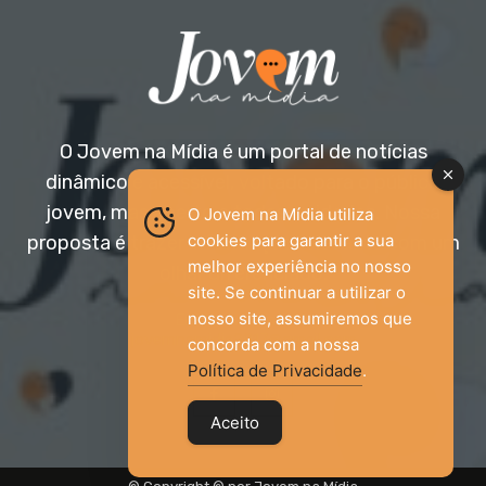
O Jovem na Mídia é um portal de notícias
dinâmico e acessível, voltado para o público
jovem, mas aberto a todas as idades. Nossa
O Jovem na Mídia utiliza
cookies para garantir a sua
proposta é trazer informação relevante com um
melhor experiência no nosso
olhar diferenciado.
site. Se continuar a utilizar o
nosso site, assumiremos que
Entre em contato:
jovemnamidia2017@gmail.com
concorda com a nossa
Política de Privacidade
.
Aceito