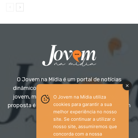
O Jovem na Mídia é um portal de notícias
dinâmico e acessível, voltado para o público
jovem, mas aberto a todas as idades. Nossa
O Jovem na Mídia utiliza
cookies para garantir a sua
proposta é trazer informação relevante com um
melhor experiência no nosso
olhar diferenciado.
site. Se continuar a utilizar o
nosso site, assumiremos que
Entre em contato:
jovemnamidia2017@gmail.com
concorda com a nossa