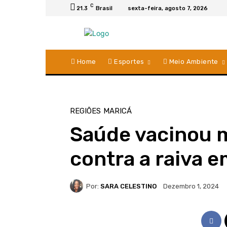
C
21.3
Brasil
sexta-feira, agosto 7, 2026
Home
Esportes
Meio Ambiente
REGIÕES
MARICÁ
Saúde vacinou m
contra a raiva e
Por:
SARA CELESTINO
Dezembro 1, 2024