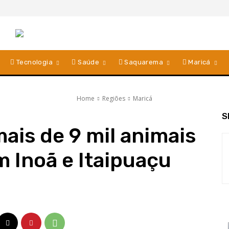
Tecnologia
Saúde
Saquarema
Maricá
Home
Regiões
Maricá
S
ais de 9 mil animais
m Inoã e Itaipuaçu