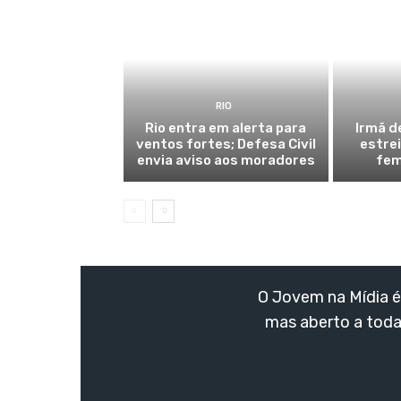
RIO
Rio entra em alerta para
Irmã d
ventos fortes; Defesa Civil
estre
envia aviso aos moradores
fem
O Jovem na Mídia é 
mas aberto a toda