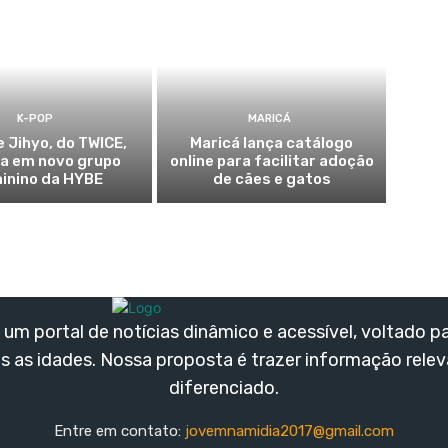
K-POP
MARICÁ
e Jihyo, do TWICE,
Maricá lança catálogo
ia em novo grupo
online para facilitar adoção
inino da HYBE
de cães e gatos
um portal de notícias dinâmico e acessível, voltado p
s as idades. Nossa proposta é trazer informação rele
diferenciado.
Entre em contato:
jovemnamidia2017@gmail.com