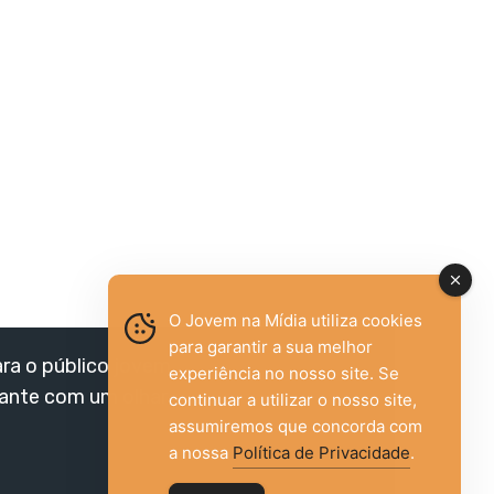
O Jovem na Mídia utiliza cookies
para garantir a sua melhor
ara o público jovem,
experiência no nosso site. Se
vante com um olhar
continuar a utilizar o nosso site,
assumiremos que concorda com
a nossa
Política de Privacidade
.