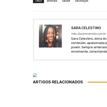
TAGS
animais
saúde
vacinação
SARA CELESTINO
http://jovemnamidia.com.br
Sara Celestino, dona do 
conteúdo, apaixonada po
jovem. Sempre antenada 
envolvente, conectando
ARTIGOS RELACIONADOS