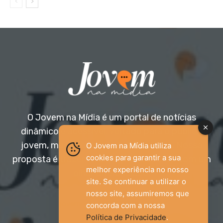
O Jovem na Mídia é um portal de notícias
dinâmico e acessível, voltado para o público
jovem, mas aberto a todas as idades. Nossa
O Jovem na Mídia utiliza
cookies para garantir a sua
proposta é trazer informação relevante com um
melhor experiência no nosso
olhar diferenciado.
site. Se continuar a utilizar o
nosso site, assumiremos que
Entre em contato:
jovemnamidia2017@gmail.com
concorda com a nossa
Política de Privacidade
.