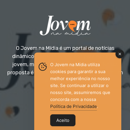
O Jovem na Mídia é um portal de notícias
dinâmico e acessível, voltado para o público
jovem, mas aberto a todas as idades. Nossa
O Jovem na Mídia utiliza
cookies para garantir a sua
proposta é trazer informação relevante com um
melhor experiência no nosso
olhar diferenciado.
site. Se continuar a utilizar o
nosso site, assumiremos que
Entre em contato:
jovemnamidia2017@gmail.com
concorda com a nossa
Política de Privacidade
.
Aceito