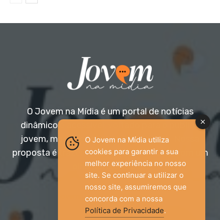
O Jovem na Mídia é um portal de notícias
dinâmico e acessível, voltado para o público
jovem, mas aberto a todas as idades. Nossa
O Jovem na Mídia utiliza
cookies para garantir a sua
proposta é trazer informação relevante com um
melhor experiência no nosso
olhar diferenciado.
site. Se continuar a utilizar o
nosso site, assumiremos que
Entre em contato:
jovemnamidia2017@gmail.com
concorda com a nossa
Política de Privacidade
.