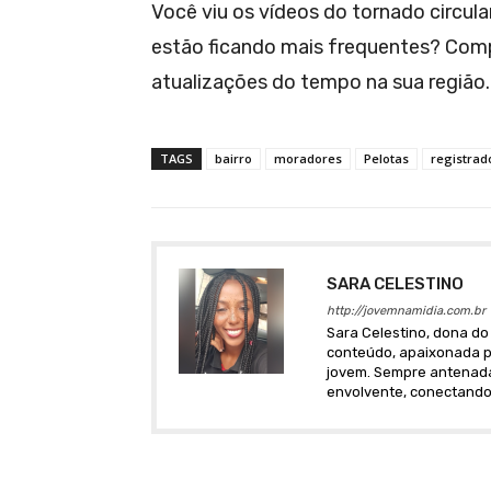
Você viu os vídeos do tornado circul
estão ficando mais frequentes? Comp
atualizações do tempo na sua região.
TAGS
bairro
moradores
Pelotas
registrad
SARA CELESTINO
http://jovemnamidia.com.br
Sara Celestino, dona do 
conteúdo, apaixonada po
jovem. Sempre antenada 
envolvente, conectando