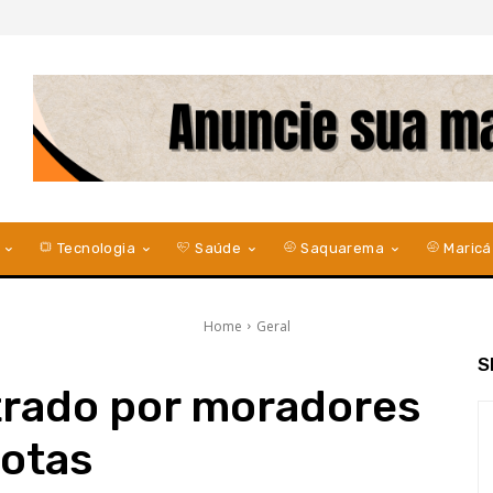
Tecnologia
Saúde
Saquarema
Maricá
Home
Geral
S
trado por moradores
lotas