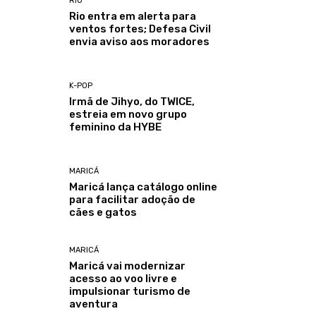
RIO
Rio entra em alerta para
ventos fortes; Defesa Civil
envia aviso aos moradores
K-POP
Irmã de Jihyo, do TWICE,
estreia em novo grupo
feminino da HYBE
MARICÁ
Maricá lança catálogo online
para facilitar adoção de
cães e gatos
MARICÁ
Maricá vai modernizar
acesso ao voo livre e
impulsionar turismo de
aventura