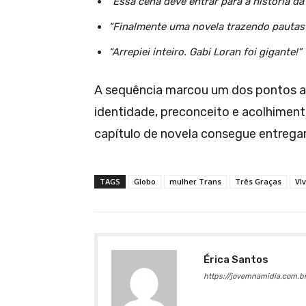
“Essa cena deve entrar para a história da
“Finalmente uma novela trazendo pautas 
“Arrepiei inteiro. Gabi Loran foi gigante!”
A sequência marcou um dos pontos a
identidade, preconceito e acolhimen
capítulo de novela consegue entregar
TAGS
Globo
mulher Trans
Três Graças
VI
Érica Santos
https://jovemnamidia.com.br