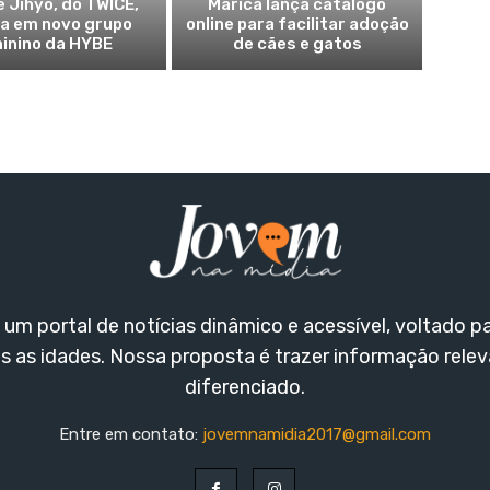
e Jihyo, do TWICE,
Maricá lança catálogo
ia em novo grupo
online para facilitar adoção
inino da HYBE
de cães e gatos
um portal de notícias dinâmico e acessível, voltado p
s as idades. Nossa proposta é trazer informação rele
diferenciado.
Entre em contato:
jovemnamidia2017@gmail.com