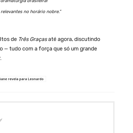
 dramaturgia brasileira!”
relevantes no horário nobre.”
ltos de
Três Graças
até agora, discutindo
to — tudo com a força que só um grande
.
viane revela para Leonardo
/