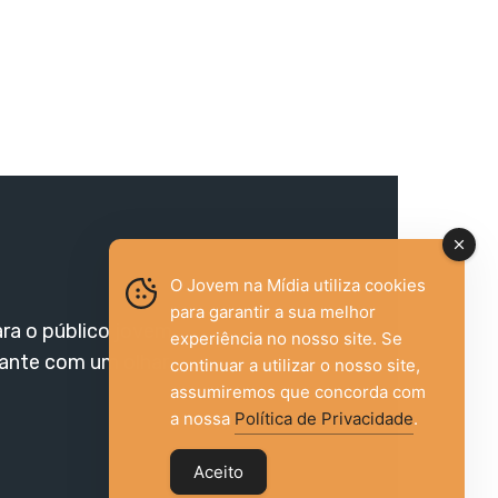
O Jovem na Mídia utiliza cookies
para garantir a sua melhor
ara o público jovem,
experiência no nosso site. Se
vante com um olhar
continuar a utilizar o nosso site,
assumiremos que concorda com
a nossa
Política de Privacidade
.
Aceito