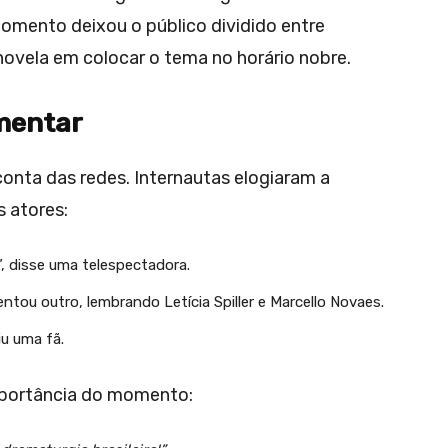
mento deixou o público dividido entre
ovela em colocar o tema no horário nobre.
mentar
onta das redes. Internautas elogiaram a
s atores:
!”, disse uma telespectadora.
ntou outro, lembrando Letícia Spiller e Marcello Novaes.
iu uma fã.
mportância do momento: