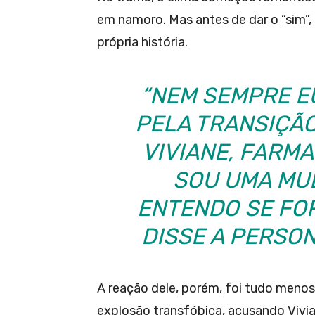
em namoro. Mas antes de dar o “sim”, 
própria história.
“NEM SEMPRE EU
PELA TRANSIÇÃO
VIVIANE, FARM
SOU UMA MU
ENTENDO SE FOR
DISSE A PERSO
A reação dele, porém, foi tudo meno
explosão transfóbica, acusando Vivi