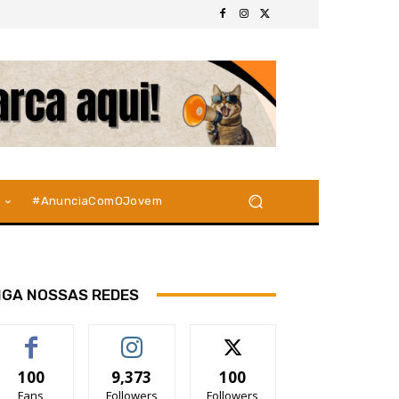
#AnunciaComOJovem
IGA NOSSAS REDES
100
9,373
100
Fans
Followers
Followers