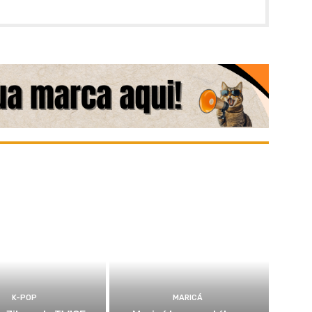
K-POP
MARICÁ