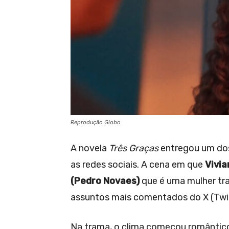
Reprodução Globo
A novela
Três Graças
entregou um dos
as redes sociais. A cena em que
Vivia
(Pedro Novaes)
que é uma mulher tran
assuntos mais comentados do X (Twit
Na trama, o clima começou romântico: