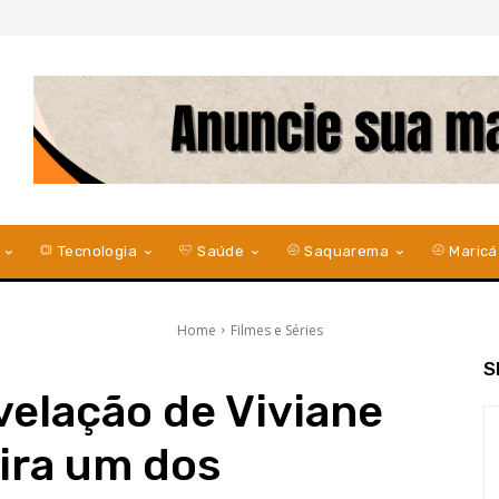
Tecnologia
Saúde
Saquarema
Maricá
Home
Filmes e Séries
S
evelação de Viviane
ira um dos