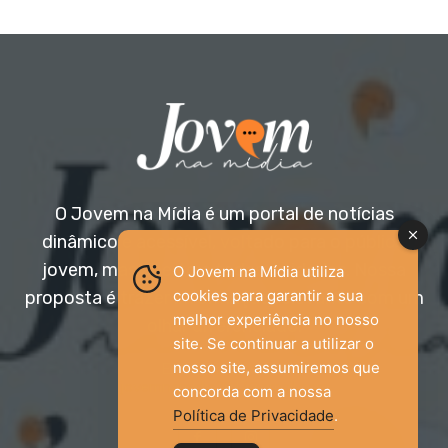
O Jovem na Mídia é um portal de notícias
dinâmico e acessível, voltado para o público
jovem, mas aberto a todas as idades. Nossa
O Jovem na Mídia utiliza
cookies para garantir a sua
proposta é trazer informação relevante com um
melhor experiência no nosso
olhar diferenciado.
site. Se continuar a utilizar o
nosso site, assumiremos que
Entre em contato:
jovemnamidia2017@gmail.com
concorda com a nossa
Política de Privacidade
.