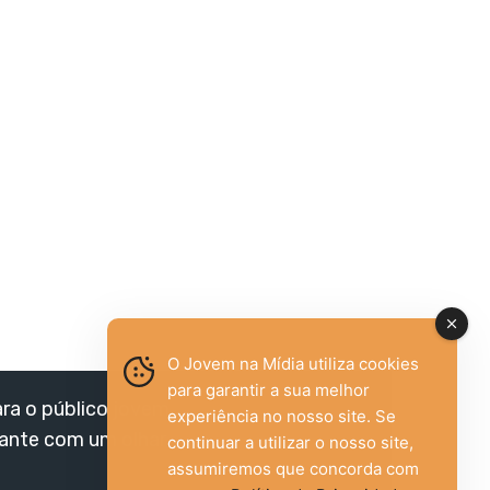
O Jovem na Mídia utiliza cookies
para garantir a sua melhor
ara o público jovem,
experiência no nosso site. Se
vante com um olhar
continuar a utilizar o nosso site,
assumiremos que concorda com