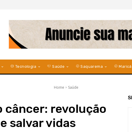
Tecnologia
Saúde
Saquarema
Maricá
Home
Saúde
S
o câncer: revolução
e salvar vidas