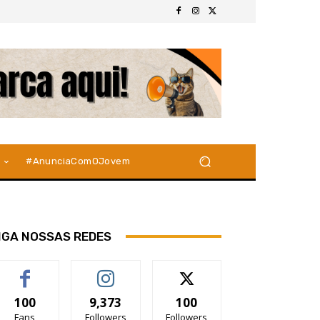
#AnunciaComOJovem
IGA NOSSAS REDES
100
9,373
100
Fans
Followers
Followers