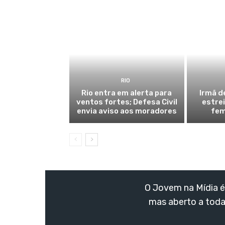
RIO
Rio entra em alerta para
Irmã d
ventos fortes; Defesa Civil
estre
envia aviso aos moradores
fem
O Jovem na Mídia é 
mas aberto a toda