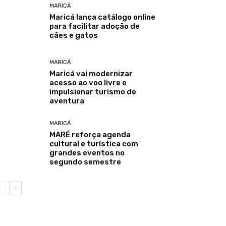
MARICÁ
Maricá lança catálogo online
para facilitar adoção de
cães e gatos
MARICÁ
Maricá vai modernizar
acesso ao voo livre e
impulsionar turismo de
aventura
MARICÁ
MARÉ reforça agenda
cultural e turística com
grandes eventos no
segundo semestre