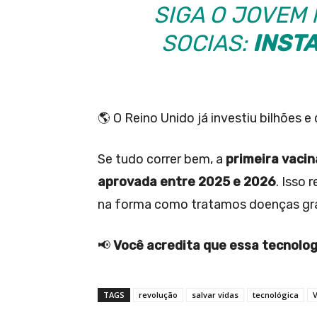
SIGA O JOVEM 
SOCIAS:
INST
🌎 O Reino Unido já investiu bilhões e
Se tudo correr bem, a
primeira vaci
aprovada entre 2025 e 2026
. Isso
na forma como tratamos doenças gr
📢
Você acredita que essa tecnolo
TAGS
revolução
salvar vidas
tecnológica