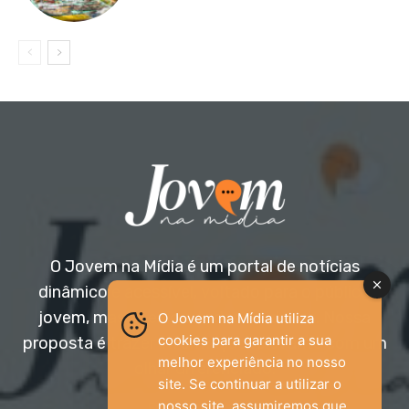
O Jovem na Mídia é um portal de notícias
dinâmico e acessível, voltado para o público
jovem, mas aberto a todas as idades. Nossa
O Jovem na Mídia utiliza
cookies para garantir a sua
proposta é trazer informação relevante com um
melhor experiência no nosso
olhar diferenciado.
site. Se continuar a utilizar o
nosso site, assumiremos que
Entre em contato: