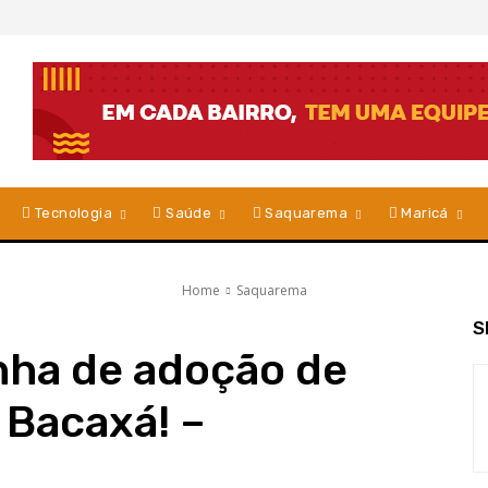
Tecnologia
Saúde
Saquarema
Maricá
Home
Saquarema
S
nha de adoção de
 Bacaxá! –