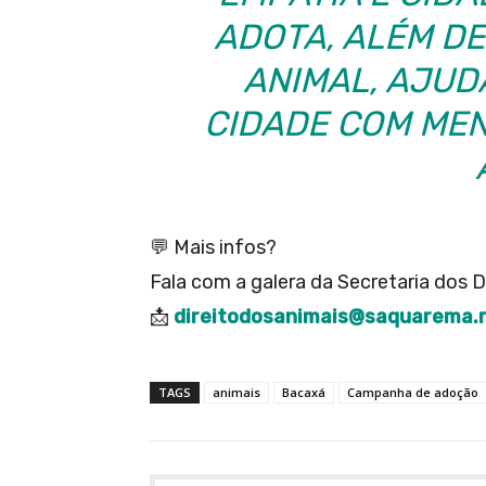
ADOTA, ALÉM DE
ANIMAL, AJUD
CIDADE COM ME
💬 Mais infos?
Fala com a galera da Secretaria dos D
📩
direitodosanimais@saquarema.rj
TAGS
animais
Bacaxá
Campanha de adoção