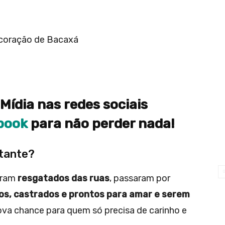
o coração de Bacaxá
Mídia nas redes sociais
book
para não perder nada!
rtante?
oram
resgatados das ruas
, passaram por
os, castrados e prontos para amar e serem
nova chance para quem só precisa de carinho e