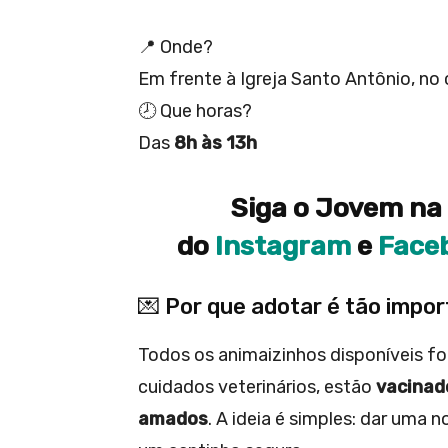
📍 Onde?
Em frente à Igreja Santo Antônio, n
🕗 Que horas?
Das
8h às 13h
Siga o Jovem na 
do
Instagram
e
Face
💌 Por que adotar é tão impo
Todos os animaizinhos disponíveis f
cuidados veterinários, estão
vacinad
amados
. A ideia é simples: dar uma 