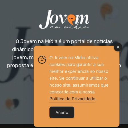
O Jovem na Mídia é um portal de notícias
dinâmico e acessível, voltado para o público
jovem, mas aberto a todas as idades. Nossa
O Jovem na Mídia utiliza
cookies para garantir a sua
proposta é trazer informação relevante com um
melhor experiência no nosso
olhar diferenciado.
site. Se continuar a utilizar o
nosso site, assumiremos que
Entre em contato:
jovemnamidia2017@gmail.com
concorda com a nossa
Política de Privacidade
.
Aceito