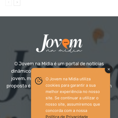
O Jovem na Mídia é um portal de notícias
dinâmico e acessível, voltado para o público
jovem, mas aberto a todas as idades. Nossa
O Jovem na Mídia utiliza
cookies para garantir a sua
proposta é trazer informação relevante com um
melhor experiência no nosso
olhar diferenciado.
site. Se continuar a utilizar o
nosso site, assumiremos que
Entre em contato:
jovemnamidia2017@gmail.com
concorda com a nossa
Política de Privacidade
.