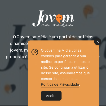
O Jovem na Mídia é um portal de notícias
dinâmico e acessível, voltado para o público
jovem, mas aberto a todas as idades. Nossa
O Jovem na Mídia utiliza
cookies para garantir a sua
proposta é trazer informação relevante com um
melhor experiência no nosso
olhar diferenciado.
site. Se continuar a utilizar o
nosso site, assumiremos que
Entre em contato:
jovemnamidia2017@gmail.com
concorda com a nossa
Política de Privacidade
.
Aceito