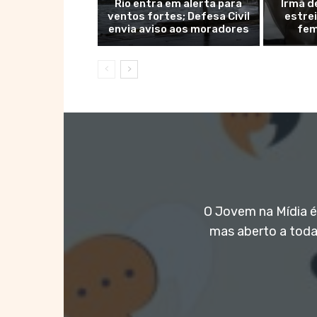
Rio entra em alerta para
Irmã d
ventos fortes; Defesa Civil
estre
envia aviso aos moradores
fem
O Jovem na Mídia é 
mas aberto a toda