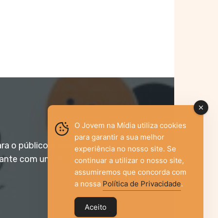
O Jovem na Mídia utiliza cookies
para garantir a sua melhor
ara o público jovem,
experiência no nosso site. Se
vante com um olhar
continuar a utilizar o nosso site,
assumiremos que concorda com
a nossa
Política de Privacidade
.
Aceito