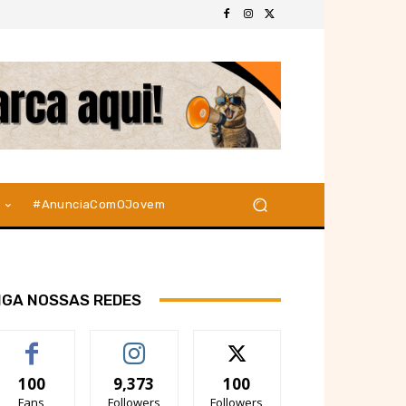
#AnunciaComOJovem
IGA NOSSAS REDES
100
9,373
100
Fans
Followers
Followers