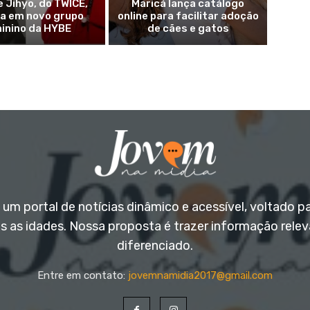
e Jihyo, do TWICE,
Maricá lança catálogo
ia em novo grupo
online para facilitar adoção
inino da HYBE
de cães e gatos
um portal de notícias dinâmico e acessível, voltado p
s as idades. Nossa proposta é trazer informação rele
diferenciado.
Entre em contato:
jovemnamidia2017@gmail.com