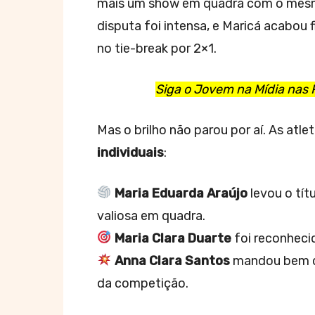
mais um show em quadra com o mesmo 
disputa foi intensa, e Maricá acabou
no tie-break por 2×1.
Siga o Jovem na Mídia nas 
Mas o brilho não parou por aí. As at
individuais
:
Maria Eduarda Araújo
levou o tít
valiosa em quadra.
Maria Clara Duarte
foi reconhec
Anna Clara Santos
mandou bem de
da competição.