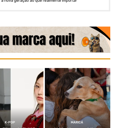
 a nova geração ao que realmente importa!
K-POP
MARICÁ