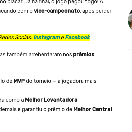
placar. Já na final, o jogo pegou fogo! A
 ficando com o
vice-campeonato
, após perder
Redes Socias:
Instagram
e
Facebook
letas também arrebentaram nos
prêmios
ulo de
MVP
do torneio — a jogadora mais
ida como a
Melhor Levantadora
.
mais e garantiu o prêmio de
Melhor Central