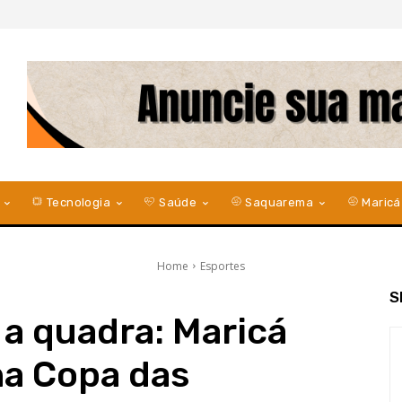
Tecnologia
Saúde
Saquarema
Maricá
Home
Esportes
S
a quadra: Maricá
na Copa das