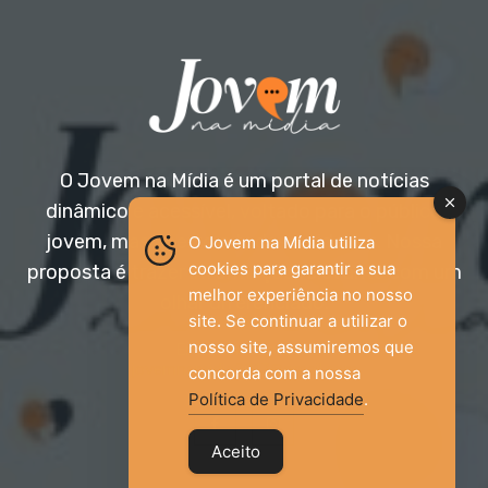
O Jovem na Mídia é um portal de notícias
dinâmico e acessível, voltado para o público
jovem, mas aberto a todas as idades. Nossa
O Jovem na Mídia utiliza
cookies para garantir a sua
proposta é trazer informação relevante com um
melhor experiência no nosso
olhar diferenciado.
site. Se continuar a utilizar o
nosso site, assumiremos que
Entre em contato:
jovemnamidia2017@gmail.com
concorda com a nossa
Política de Privacidade
.
Aceito