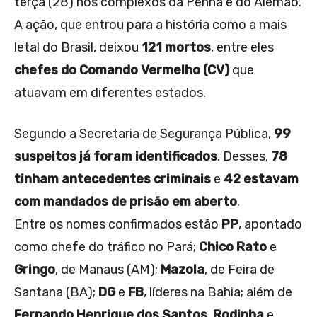
terça (28) nos complexos da Penha e do Alemão.
A ação, que entrou para a história como a mais
letal do Brasil, deixou
121 mortos
, entre eles
chefes do Comando Vermelho (CV)
que
atuavam em diferentes estados.
Segundo a Secretaria de Segurança Pública,
99
suspeitos já foram identificados
. Desses,
78
tinham antecedentes criminais
e
42 estavam
com mandados de prisão em aberto
.
Entre os nomes confirmados estão
PP
, apontado
como chefe do tráfico no Pará;
Chico Rato
e
Gringo
, de Manaus (AM);
Mazola
, de Feira de
Santana (BA);
DG
e
FB
, líderes na Bahia; além de
Fernando Henrique dos Santos
,
Rodinha
e