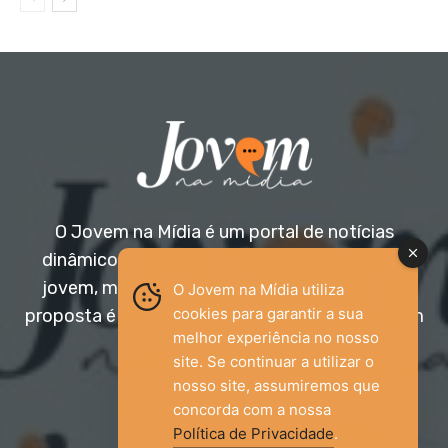
O Jovem na Mídia é um portal de notícias
dinâmico e acessível, voltado para o público
jovem, mas aberto a todas as idades. Nossa
O Jovem na Mídia utiliza
cookies para garantir a sua
proposta é trazer informação relevante com um
melhor experiência no nosso
olhar diferenciado.
site. Se continuar a utilizar o
nosso site, assumiremos que
Entre em contato:
jovemnamidia2017@gmail.com
concorda com a nossa
Política de Privacidade
.