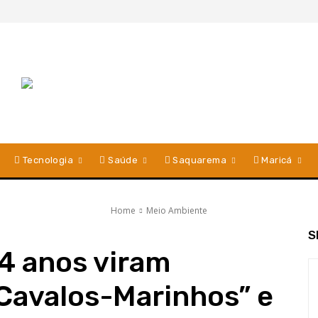
Tecnologia
Saúde
Saquarema
Maricá
Home
Meio Ambiente
S
14 anos viram
Cavalos-Marinhos” e