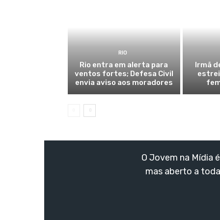
RIO
Rio entra em alerta para
Irmã d
ventos fortes; Defesa Civil
estre
envia aviso aos moradores
fem
O Jovem na Mídia é 
mas aberto a toda