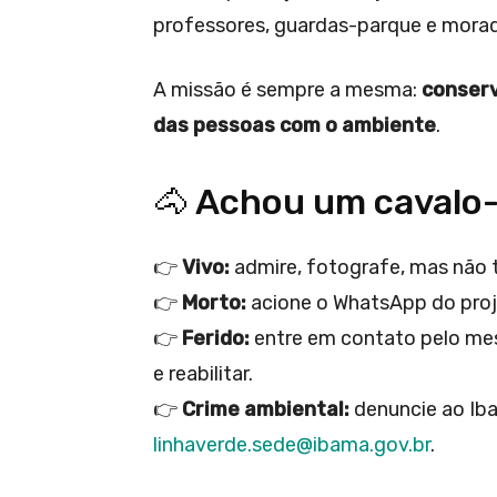
professores, guardas-parque e mora
A missão é sempre a mesma:
conserv
das pessoas com o ambiente
.
🐴 Achou um cavalo-
👉
Vivo:
admire, fotografe, mas não to
👉
Morto:
acione o WhatsApp do pro
👉
Ferido:
entre em contato pelo me
e reabilitar.
👉
Crime ambiental:
denuncie ao I
linhaverde.sede@ibama.gov.br
.