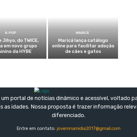
K-POP
MARICÁ
e Jihyo, do TWICE,
Maricá lança catálogo
ia em novo grupo
online para facilitar adoção
inino da HYBE
de cães e gatos
um portal de notícias dinâmico e acessível, voltado p
s as idades. Nossa proposta é trazer informação rele
diferenciado.
Entre em contato:
jovemnamidia2017@gmail.com