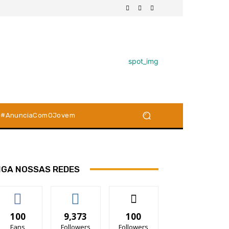
#AnunciaComOJovem
IGA NOSSAS REDES
100
9,373
100
Fans
Followers
Followers