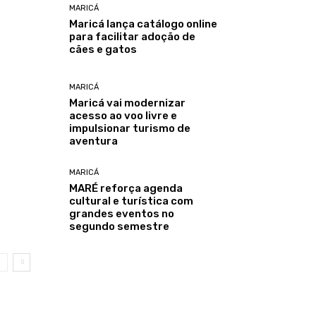
MARICÁ
Maricá lança catálogo online
para facilitar adoção de
cães e gatos
MARICÁ
Maricá vai modernizar
acesso ao voo livre e
impulsionar turismo de
aventura
MARICÁ
MARÉ reforça agenda
cultural e turística com
grandes eventos no
segundo semestre