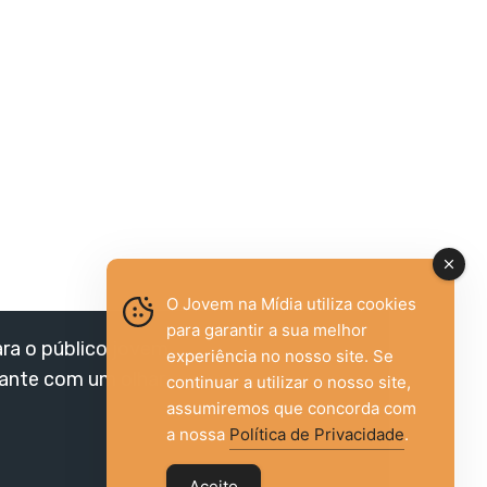
O Jovem na Mídia utiliza cookies
para garantir a sua melhor
ara o público jovem,
experiência no nosso site. Se
vante com um olhar
continuar a utilizar o nosso site,
assumiremos que concorda com
a nossa
Política de Privacidade
.
Aceito