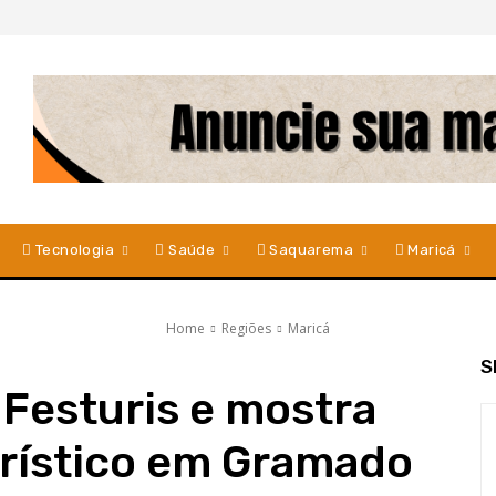
Tecnologia
Saúde
Saquarema
Maricá
Home
Regiões
Maricá
S
 Festuris e mostra
urístico em Gramado