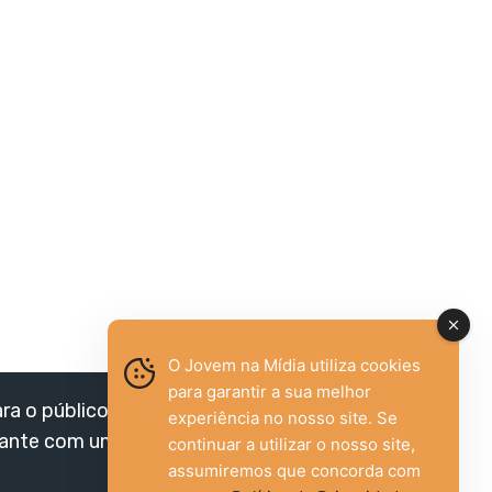
O Jovem na Mídia utiliza cookies
para garantir a sua melhor
ara o público jovem,
experiência no nosso site. Se
vante com um olhar
continuar a utilizar o nosso site,
assumiremos que concorda com