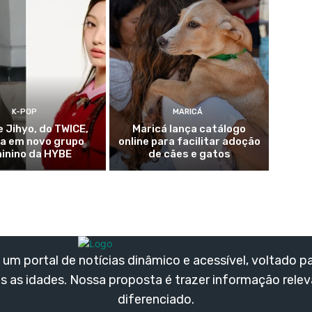
K-POP
MARICÁ
e Jihyo, do TWICE,
Maricá lança catálogo
ia em novo grupo
online para facilitar adoção
inino da HYBE
de cães e gatos
um portal de notícias dinâmico e acessível, voltado p
s as idades. Nossa proposta é trazer informação rele
diferenciado.