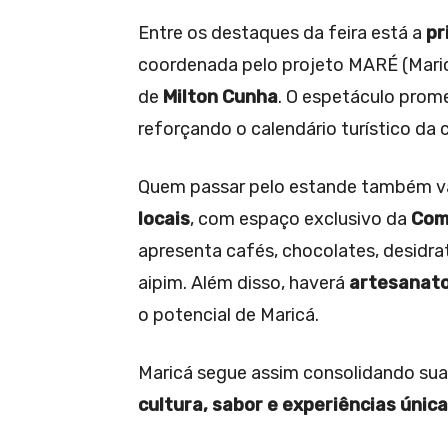
Entre os destaques da feira está a
pr
coordenada pelo projeto MARÉ (Maricá
de
Milton Cunha
. O espetáculo prom
reforçando o calendário turístico da 
Quem passar pelo estande também va
locais
, com espaço exclusivo da
Com
apresenta cafés, chocolates, desidr
aipim. Além disso, haverá
artesanato
o potencial de Maricá.
Maricá segue assim consolidando s
cultura, sabor e experiências únic