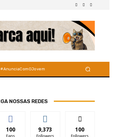
#AnunciaComOJovem
IGA NOSSAS REDES
100
9,373
100
Fans
Followers
Followers