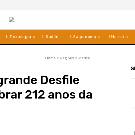
Tecnologia
Saúde
Saquarema
Maricá
Home
Regiões
Maricá
S
grande Desfile
brar 212 anos da