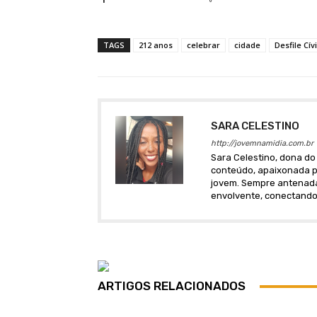
TAGS
212 anos
celebrar
cidade
Desfile Cív
SARA CELESTINO
http://jovemnamidia.com.br
Sara Celestino, dona do 
conteúdo, apaixonada po
jovem. Sempre antenada 
envolvente, conectando
ARTIGOS RELACIONADOS