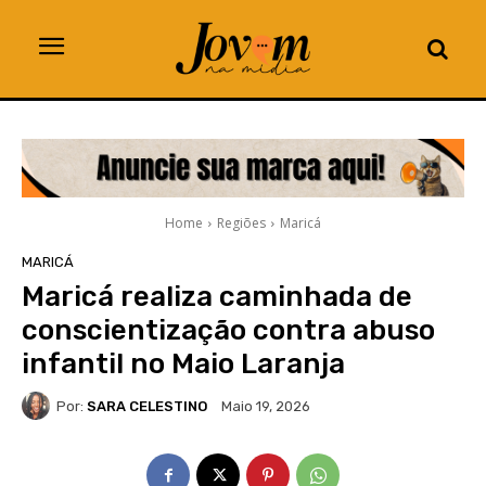
Home
Regiões
Maricá
MARICÁ
Maricá realiza caminhada de
conscientização contra abuso
infantil no Maio Laranja
Por:
SARA CELESTINO
Maio 19, 2026