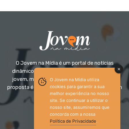
O Jovem na Mídia é um portal de notícias
dinâmico e acessível, voltado para o público
jovem, mas aberto a todas as idades. Nossa
O Jovem na Mídia utiliza
cookies para garantir a sua
proposta é trazer informação relevante com um
melhor experiência no nosso
olhar diferenciado.
site. Se continuar a utilizar o
nosso site, assumiremos que
Entre em contato:
jovemnamidia2017@gmail.com
concorda com a nossa
Política de Privacidade
.