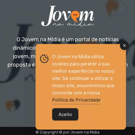
O Jovem na Mídia é um portal de notícias
dinâmico e acessível, voltado para o público
jovem, mas aberto a todas as idades. Nossa
O Jovem na Mídia utiliza
cookies para garantir a sua
proposta é trazer informação relevante com um
melhor experiência no nosso
olhar diferenciado.
site. Se continuar a utilizar o
nosso site, assumiremos que
Entre em contato:
jovemnamidia2017@gmail.com
concorda com a nossa
Política de Privacidade
.
Aceito
© Copyright © por Jovem na Mídia