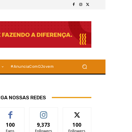
#AnunciaComOJovem
IGA NOSSAS REDES
100
9,373
100
Fans
Followers
Followers