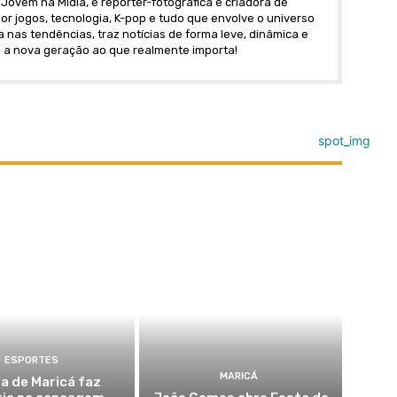
Jovem na Mídia, é repórter-fotográfica e criadora de
r jogos, tecnologia, K-pop e tudo que envolve o universo
nas tendências, traz notícias de forma leve, dinâmica e
 a nova geração ao que realmente importa!
ESPORTES
MARICÁ
a de Maricá faz