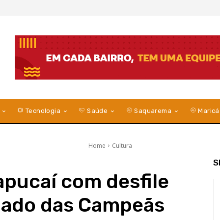
Tecnologia
Saúde
Saquarema
Maricá
Home
Cultura
S
apucaí com desfile
ábado das Campeãs