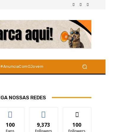
#AnunciaComOJovem
IGA NOSSAS REDES
100
9,373
100
Fans
Followers
Followers