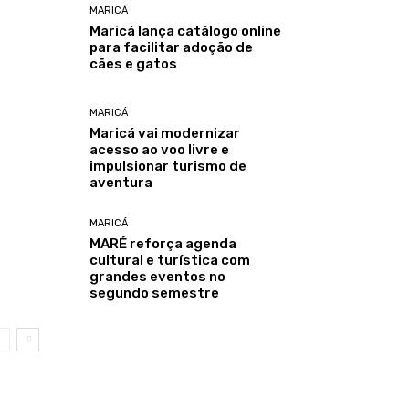
MARICÁ
Maricá lança catálogo online
para facilitar adoção de
cães e gatos
MARICÁ
Maricá vai modernizar
acesso ao voo livre e
impulsionar turismo de
aventura
MARICÁ
MARÉ reforça agenda
cultural e turística com
grandes eventos no
segundo semestre