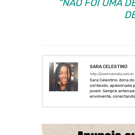
“NÃO FOI UMA D
DE
SARA CELESTINO
http://jovemnamidia.com.br
Sara Celestino, dona do 
conteúdo, apaixonada po
jovem. Sempre antenada 
envolvente, conectando