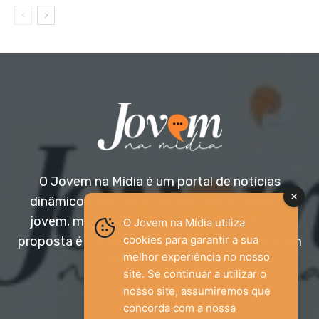
O Jovem na Mídia é um portal de notícias
dinâmico e acessível, voltado para o público
jovem, mas aberto a todas as idades. Nossa
O Jovem na Mídia utiliza
cookies para garantir a sua
proposta é trazer informação relevante com um
melhor experiência no nosso
olhar diferenciado.
site. Se continuar a utilizar o
nosso site, assumiremos que
Entre em contato:
jovemnamidia2017@gmail.com
concorda com a nossa