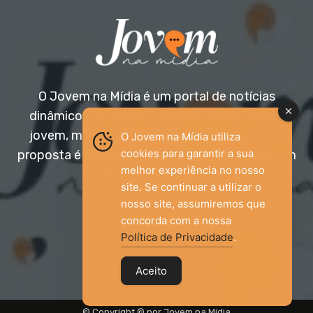
O Jovem na Mídia é um portal de notícias
dinâmico e acessível, voltado para o público
jovem, mas aberto a todas as idades. Nossa
O Jovem na Mídia utiliza
cookies para garantir a sua
proposta é trazer informação relevante com um
melhor experiência no nosso
olhar diferenciado.
site. Se continuar a utilizar o
nosso site, assumiremos que
Entre em contato:
jovemnamidia2017@gmail.com
concorda com a nossa
Política de Privacidade
.
Aceito
© Copyright © por Jovem na Mídia