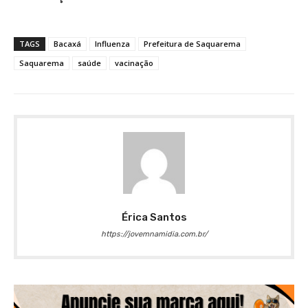
TAGS
Bacaxá
Influenza
Prefeitura de Saquarema
Saquarema
saúde
vacinação
Érica Santos
https://jovemnamidia.com.br/