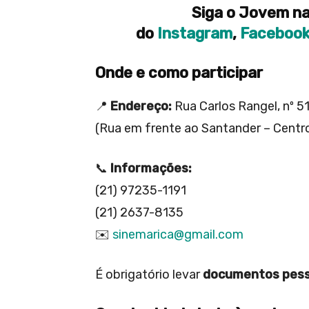
Siga o Jovem na
do
Instagram
,
Faceboo
Onde e como participar
📍
Endereço:
Rua Carlos Rangel, nº 5
(Rua em frente ao Santander – Centr
📞
Informações:
(21) 97235-1191
(21) 2637-8135
✉️
sinemarica@gmail.com
É obrigatório levar
documentos pesso