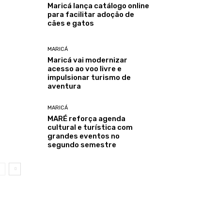
Maricá lança catálogo online
para facilitar adoção de
cães e gatos
MARICÁ
Maricá vai modernizar
acesso ao voo livre e
impulsionar turismo de
aventura
MARICÁ
MARÉ reforça agenda
cultural e turística com
grandes eventos no
segundo semestre