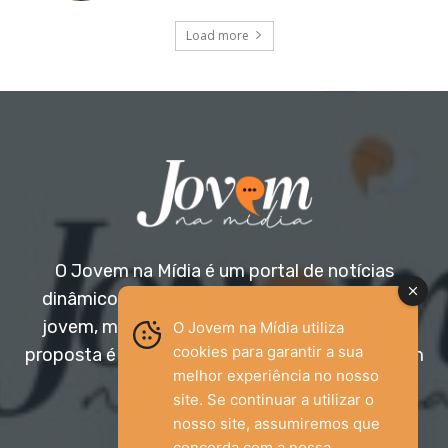
Load more
O Jovem na Mídia é um portal de notícias
dinâmico e acessível, voltado para o público
jovem, mas aberto a todas as idades. Nossa
O Jovem na Mídia utiliza
cookies para garantir a sua
proposta é trazer informação relevante com um
melhor experiência no nosso
olhar diferenciado.
site. Se continuar a utilizar o
nosso site, assumiremos que
Entre em contato:
jovemnamidia2017@gmail.com
concorda com a nossa