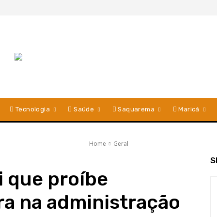
Tecnologia
Saúde
Saquarema
Maricá
Home
Geral
S
i que proíbe
a na administração