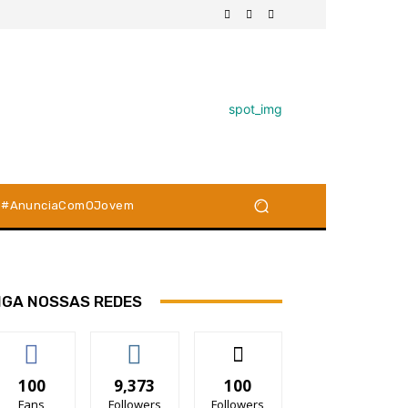
#AnunciaComOJovem
IGA NOSSAS REDES
100
9,373
100
Fans
Followers
Followers