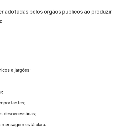
ser adotadas pelos órgãos públicos ao produzir
:
icos e jargões;
s;
importantes;
as desnecessárias;
 a mensagem está clara.