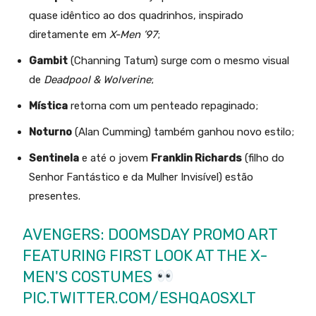
quase idêntico ao dos quadrinhos, inspirado
diretamente em
X-Men ’97
;
Gambit
(Channing Tatum) surge com o mesmo visual
de
Deadpool & Wolverine
;
Mística
retorna com um penteado repaginado;
Noturno
(Alan Cumming) também ganhou novo estilo;
Sentinela
e até o jovem
Franklin Richards
(filho do
Senhor Fantástico e da Mulher Invisível) estão
presentes.
AVENGERS: DOOMSDAY PROMO ART
FEATURING FIRST LOOK AT THE X-
MEN'S COSTUMES
PIC.TWITTER.COM/ESHQAOSXLT