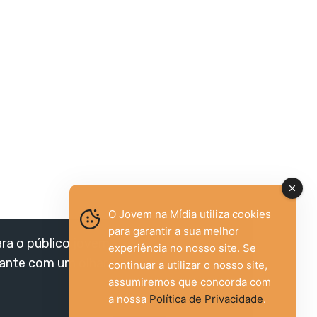
O Jovem na Mídia utiliza cookies
para garantir a sua melhor
ara o público jovem,
experiência no nosso site. Se
vante com um olhar
continuar a utilizar o nosso site,
assumiremos que concorda com
a nossa
Política de Privacidade
.