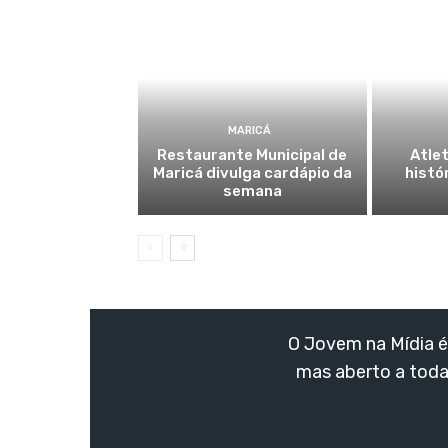
MARICÁ
Restaurante Municipal de
Atlet
Maricá divulga cardápio da
histó
semana
O Jovem na Mídia é 
mas aberto a toda