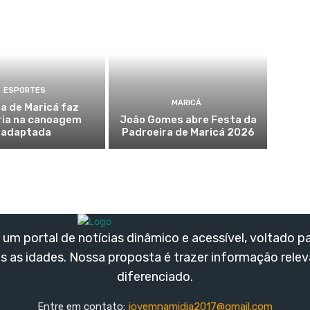
ESPORTES
MARICÁ
a de Maricá faz
ria na canoagem
João Gomes abre Festa da
adaptada
Padroeira de Maricá 2026
um portal de notícias dinâmico e acessível, voltado p
s as idades. Nossa proposta é trazer informação rele
diferenciado.
Entre em contato:
jovemnamidia2017@gmail.com