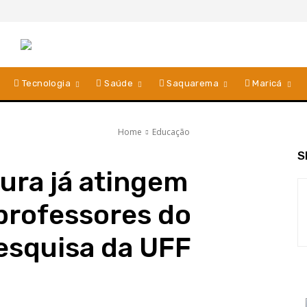
Tecnologia
Saúde
Saquarema
Maricá
Home
Educação
S
sura já atingem
professores do
pesquisa da UFF