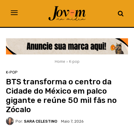
Home
K-pop
K-POP
BTS transforma o centro da
Cidade do México em palco
gigante e reúne 50 mil fãs no
Zócalo
Por:
SARA CELESTINO
Maio 7, 2026