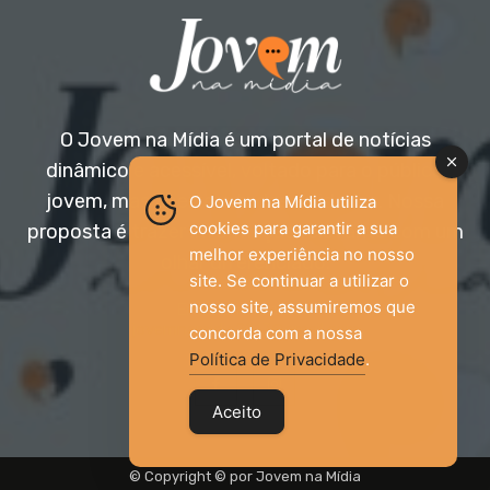
O Jovem na Mídia é um portal de notícias
dinâmico e acessível, voltado para o público
jovem, mas aberto a todas as idades. Nossa
O Jovem na Mídia utiliza
cookies para garantir a sua
proposta é trazer informação relevante com um
melhor experiência no nosso
olhar diferenciado.
site. Se continuar a utilizar o
nosso site, assumiremos que
Entre em contato:
jovemnamidia2017@gmail.com
concorda com a nossa
Política de Privacidade
.
Aceito
© Copyright © por Jovem na Mídia