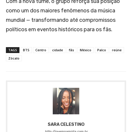
Com a nova turnê, o grupo reforça sua posição
como um dos maiores fenômenos da música
mundial — transformando até compromissos
políticos em eventos históricos para os fãs.
TAGS
BTS
Centro
cidade
fãs
México
Palco
reúne
Zócalo
SARA CELESTINO
http://jovemnamidia.com.br