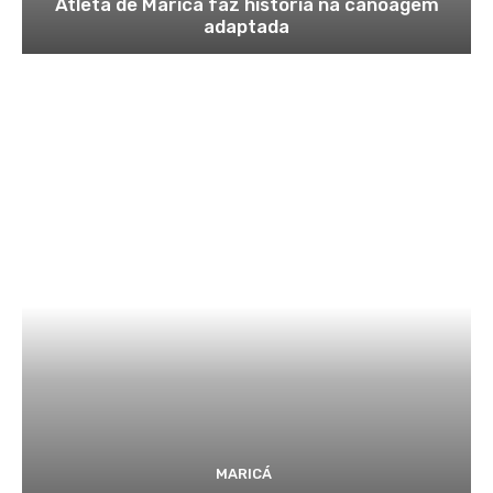
Atleta de Maricá faz história na canoagem
adaptada
MARICÁ