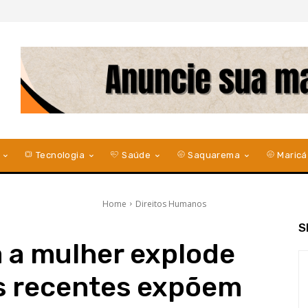
Tecnologia
Saúde
Saquarema
Maricá
Home
Direitos Humanos
S
a a mulher explode
os recentes expõem