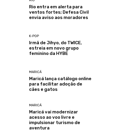
RIO
Rio entra em alerta para
ventos fortes; Defesa Civil
envia aviso aos moradores
K-POP
Irmã de Jihyo, do TWICE,
estreia em novo grupo
feminino da HYBE
MARICÁ
Maricá lança catálogo online
para facilitar adoção de
cães e gatos
MARICÁ
Maricá vai modernizar
acesso ao voo livre e
impulsionar turismo de
aventura