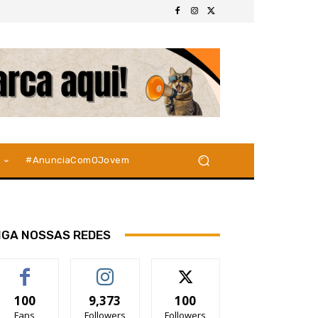
#AnunciaComOJovem
IGA NOSSAS REDES
100
9,373
100
Fans
Followers
Followers