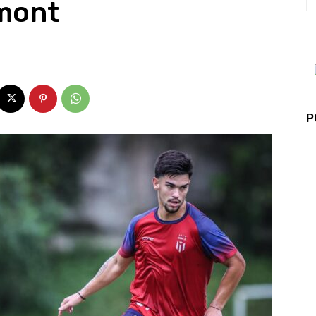
mont
P