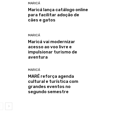
MARICÁ
Maricá lança catálogo online
para facilitar adoção de
cães e gatos
MARICÁ
Maricá vai modernizar
acesso ao voo livre e
impulsionar turismo de
aventura
MARICÁ
MARÉ reforça agenda
cultural e turística com
grandes eventos no
segundo semestre