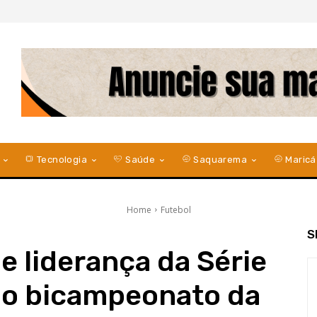
Tecnologia
Saúde
Saquarema
Maricá
Home
Futebol
S
e liderança da Série
 o bicampeonato da