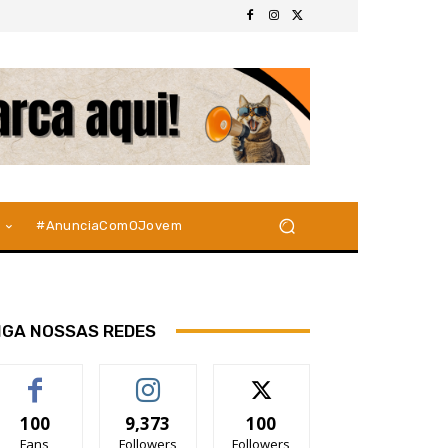
#AnunciaComOJovem
IGA NOSSAS REDES
100
9,373
100
Fans
Followers
Followers