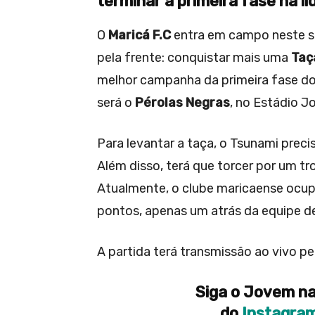
terminar a primeira fase na l
O
Maricá F.C
entra em campo neste s
pela frente: conquistar mais uma
Taç
melhor campanha da primeira fase do
será o
Pérolas Negras
, no Estádio J
Para levantar a taça, o Tsunami preci
Além disso, terá que torcer por um t
Atualmente, o clube maricaense ocup
pontos, apenas um atrás da equipe 
A partida terá transmissão ao vivo pe
Siga o Jovem na
do
Instagra