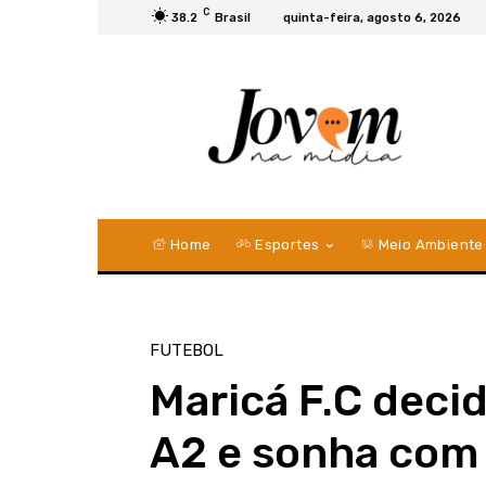
C
38.2
Brasil
quinta-feira, agosto 6, 2026
Home
Esportes
Meio Ambiente
FUTEBOL
Maricá F.C decid
A2 e sonha com