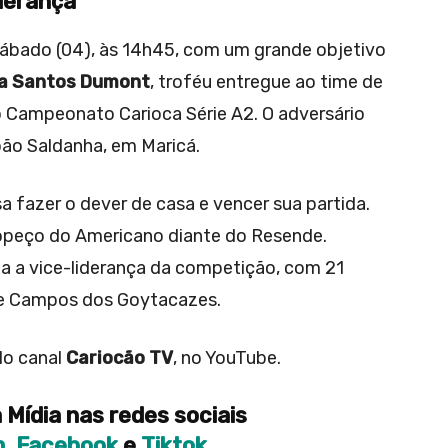
iderança
ábado (04), às 14h45, com um grande objetivo
a Santos Dumont
, troféu entregue ao time de
 Campeonato Carioca Série A2. O adversário
oão Saldanha, em Maricá.
sa fazer o dever de casa e vencer sua partida.
ropeço do Americano diante do Resende.
a a vice-liderança da competição, com 21
de Campos dos Goytacazes.
lo canal
Cariocão TV
, no YouTube.
 Mídia nas redes sociais
m
,
Facebook
e
Tiktok