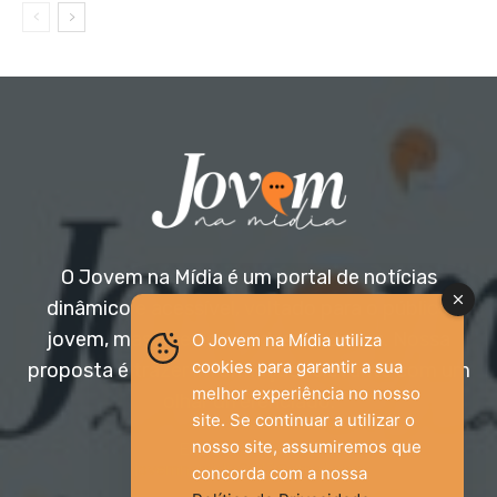
O Jovem na Mídia é um portal de notícias
dinâmico e acessível, voltado para o público
jovem, mas aberto a todas as idades. Nossa
O Jovem na Mídia utiliza
cookies para garantir a sua
proposta é trazer informação relevante com um
melhor experiência no nosso
olhar diferenciado.
site. Se continuar a utilizar o
nosso site, assumiremos que
Entre em contato:
jovemnamidia2017@gmail.com
concorda com a nossa