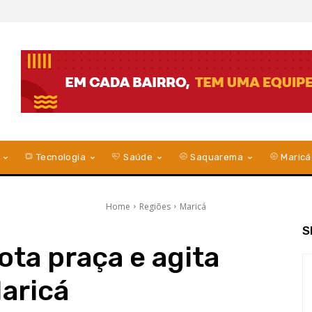
Tecnologia
Saúde
Saquarema
Maricá
Home
Regiões
Maricá
S
lota praça e agita
Maricá