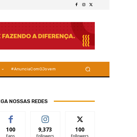
#AnunciaComOJovem
IGA NOSSAS REDES
100
9,373
100
Fans
Followers
Followers