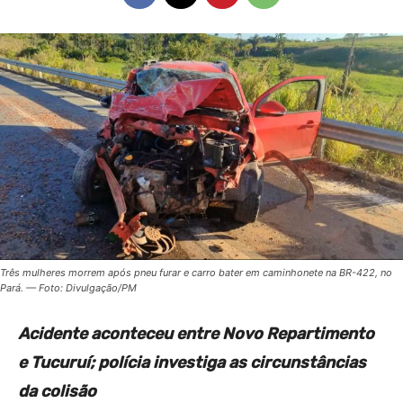
Três mulheres morrem após pneu furar e carro bater em caminhonete na BR-422, no
Pará. — Foto: Divulgação/PM
Acidente aconteceu entre Novo Repartimento
e Tucuruí; polícia investiga as circunstâncias
da colisão